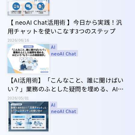
【 neoAI Chat活用術 】今日から実践！汎
用チャットを使いこなす3つのステップ
2026/06/16
AI
neoAI Chat
【AI活用術】「こんなこと、誰に聞けばい
い？」業務のふとした疑問を埋める、AIと
いう「もう一人の相談相手」
2026/05/01
AI
neoAI Chat