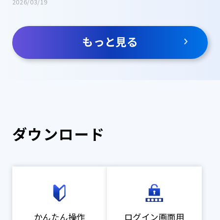
ンス
2026/03/19
もっと見る
ダウンロード
かんたん操作
ログイン画面用