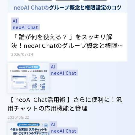
AI
neoAI Chat
「 誰が何を使える？ 」をスッキリ解
決！neoAI Chatのグループ概念と権限設
定のコツ
2026/07/14
AI
neoAI Chat
【 neoAI Chat活用術 】さらに便利に！汎
用チャットの応用機能と管理
2026/06/22
AI
neoAI Chat