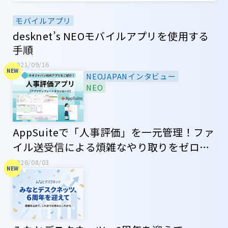
モバイルアプリ
desknet’s NEOモバイルアプリを使用する
手順
2021/09/16
NEOJAPANインタビュー
NEO
AppSuiteで「人事評価」を一元管理！ファ
イル送受信による煩雑なやり取りをゼロ
に！【ネオジャパン社内アプリ紹介】
2026/08/03