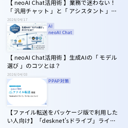
【 neoAI Chat活用術 】業務で迷わない！
「 汎用チャット 」と「 アシスタント 」の
使い分け
2026/04/17
AI
neoAI Chat
【 neoAI Chat活用術 】生成AIの「 モデル
選び 」のコツとは？
2026/04/03
PPAP対策
【ファイル転送をパッケージ版で利用した
い人向け】「desknet’sドライブ」ライセ