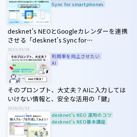
Sync for smartphones
desknet’s NEOとGoogleカレンダーを連携
させる「desknet’s Sync for
smartphones」
2023/03/16
利用率を向上させたい
AI
そのプロンプト、大丈夫？AIに入力しては
いけない情報と、安全な活用の「鍵」
2026/01/13
desknet’s NEO 運用のコツ
desknet's NEO基本講座