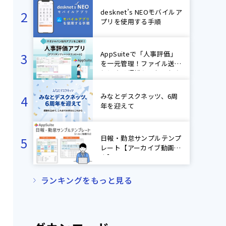
desknet’s NEOモバイルア
プリを使用する手順
AppSuiteで「人事評価」
を一元管理！ファイル送受
信による煩雑なやり取りを
ゼロに！【ネオジャパン社
内アプリ紹介】
みなとデスクネッツ、6周
年を迎えて
日報・勤怠サンプルテンプ
レート【アーカイブ動画付
き】
ランキングをもっと見る