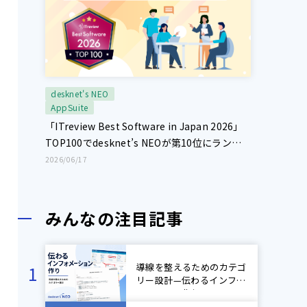
desknet's NEO
AppSuite
「ITreview Best Software in Japan 2026」
TOP100でdesknet’s NEOが第10位にランク
インしました！【レビュー投稿キャンペーン開
2026/06/17
催中】
みんなの注目記事
導線を整えるためのカテゴ
リー設計—伝わるインフォ
メーション作り