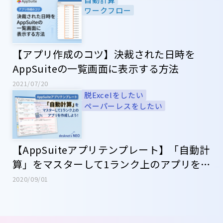
ワークフロー
【アプリ作成のコツ】決裁された日時を
AppSuiteの一覧画面に表示する方法
2021/07/20
脱Excelをしたい
ペーパーレスをしたい
【AppSuiteアプリテンプレート】「自動計
算」をマスターして1ランク上のアプリを
作成しよう！
2020/09/01