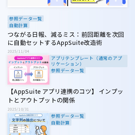
参照データ一覧
自動計算
つながる日報、減るミス：前回距離を次回
に自動セットするAppSuite改造術
2025/11/04
アプリテンプレート（通常のアプ
リケーション）
参照データ一覧
【AppSuite アプリ連携のコツ】 インプッ
トとアウトプットの関係
2025/10/31
参照データ一覧
自動計算