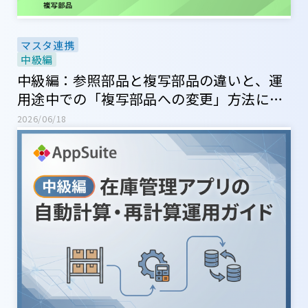
マスタ連携
中級編
中級編：参照部品と複写部品の違いと、運
用途中での「複写部品への変更」方法につ
いて
2026/06/18