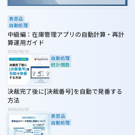
表部品
自動処理
中級編：在庫管理アプリの自動計算・再計
算運用ガイド
2026/06/15
自動処理
統計関数
決裁完了後に[決裁番号]を自動で発番する
方法
2026/03/02
表部品
自動処理