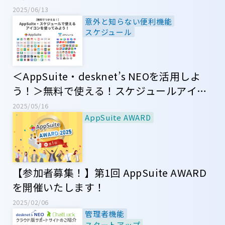
2025/06/13
意外と知らない便利機能
スケジュール
＜AppSuite・desknet’s NEOを活用しよ
う！＞無料で使える！スケジュールアイコ
ン・アプリアイコン
2025/05/16
AppSuite AWARD
【参加者募集！】第1回 AppSuite AWARD
を開催いたします！
2025/02/06
管理者機能
スタートアップ