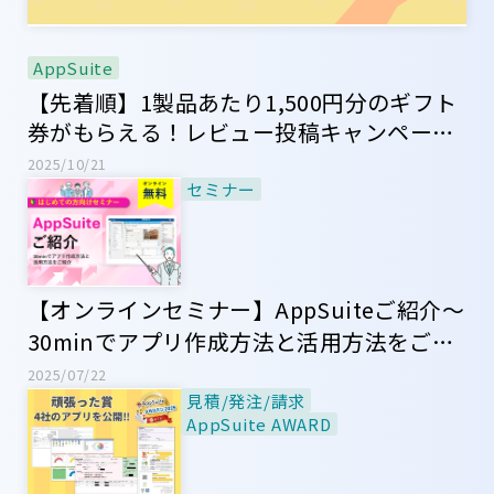
AppSuite
【先着順】1製品あたり1,500円分のギフト
券がもらえる！レビュー投稿キャンペーン
のご案内
2025/10/21
セミナー
【オンラインセミナー】AppSuiteご紹介～
30minでアプリ作成方法と活用方法をご紹
介～
2025/07/22
見積/発注/請求
AppSuite AWARD