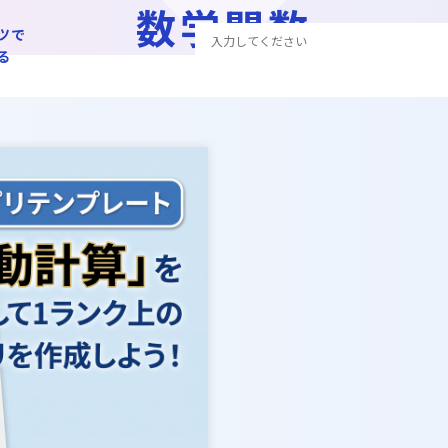
数学関数
ツで
る