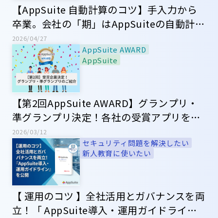
【AppSuite 自動計算のコツ】手入力から
卒業。会社の「期」はAppSuiteの自動計算
におまかせ
2026/04/27
AppSuite AWARD
AppSuite
【第2回AppSuite AWARD】グランプリ・
準グランプリ決定！各社の受賞アプリをご
紹介！
2026/03/12
セキュリティ問題を解決したい
新人教育に使いたい
【 運用のコツ 】全社活用とガバナンスを両
立！「 AppSuite導入・運用ガイドライン