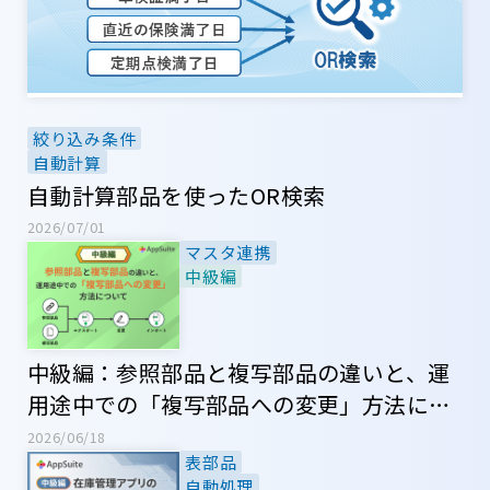
絞り込み条件
自動計算
自動計算部品を使ったOR検索
2026/07/01
マスタ連携
中級編
中級編：参照部品と複写部品の違いと、運
用途中での「複写部品への変更」方法につ
いて
2026/06/18
表部品
自動処理