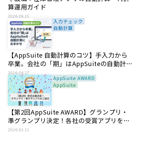
算運用ガイド
2026.06.15
入力チェック
自動計算
【AppSuite 自動計算のコツ】手入力から
卒業。会社の「期」はAppSuiteの自動計算
におまかせ
2026.04.27
AppSuite AWARD
AppSuite
【第2回AppSuite AWARD】グランプリ・
準グランプリ決定！各社の受賞アプリをご
紹介！
2026.03.12