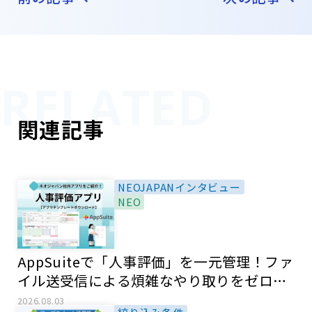
関連記事
NEOJAPANインタビュー
NEO
AppSuiteで「人事評価」を一元管理！ファ
イル送受信による煩雑なやり取りをゼロ
に！【ネオジャパン社内アプリ紹介】
2026.08.03