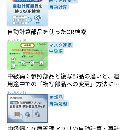
絞り込み条件
自動計算
自動計算部品を使ったOR検索
2026.07.01
マスタ連携
中級編
中級編：参照部品と複写部品の違いと、運
用途中での「複写部品への変更」方法につ
いて
2026.06.18
表部品
自動処理
中級編：在庫管理アプリの自動計算・再計