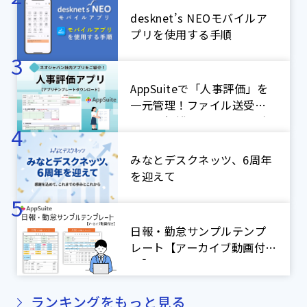
desknet’s NEOモバイルア
プリを使用する手順
AppSuiteで「人事評価」を
一元管理！ファイル送受信
による煩雑なやり取りをゼ
ロに！【ネオジャパン社内
アプリ紹介】
みなとデスクネッツ、6周年
を迎えて
日報・勤怠サンプルテンプ
レート【アーカイブ動画付
き】
ランキングをもっと見る