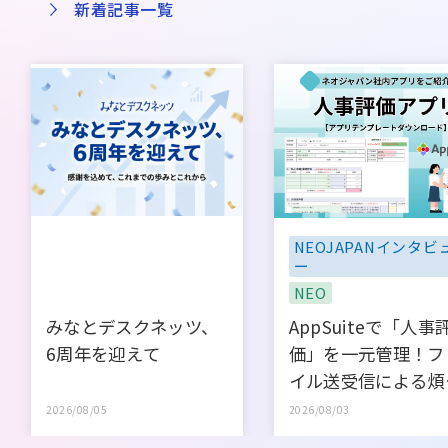
新着記事一覧
NEOJAPANインタビ
ー
NEO
みなとデスクネッツ、
AppSuiteで「人事
6周年を迎えて
価」を一元管理！フ
イル送受信による煩
なやり取りをゼロに
2026/08/05
2026/08/03
【ネオジャパン社内