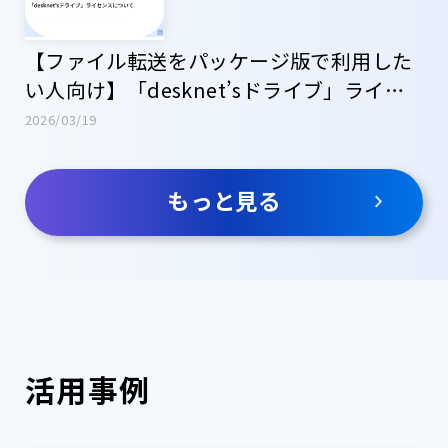
【ファイル転送をパッケージ版で利用した
い人向け】「desknet’sドライブ」ライセ
ンス
2026/03/19
もっと見る
活用事例