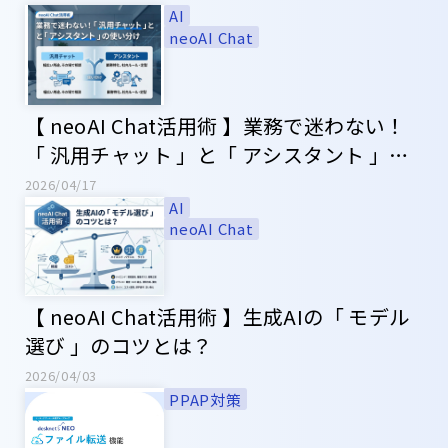
AI
neoAI Chat
【 neoAI Chat活用術 】業務で迷わない！
「 汎用チャット 」と「 アシスタント 」の
使い分け
2026/04/17
AI
neoAI Chat
【 neoAI Chat活用術 】生成AIの「 モデル
選び 」のコツとは？
2026/04/03
PPAP対策