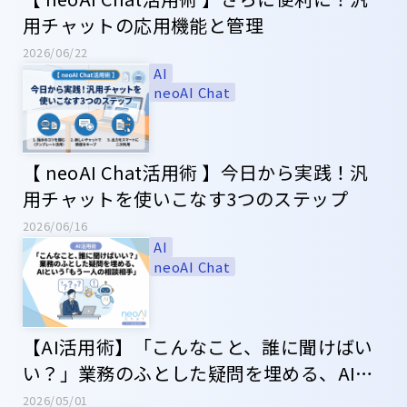
用チャットの応用機能と管理
2026/06/22
AI
neoAI Chat
【 neoAI Chat活用術 】今日から実践！汎
用チャットを使いこなす3つのステップ
2026/06/16
AI
neoAI Chat
【AI活用術】「こんなこと、誰に聞けばい
い？」業務のふとした疑問を埋める、AIと
いう「もう一人の相談相手」
2026/05/01