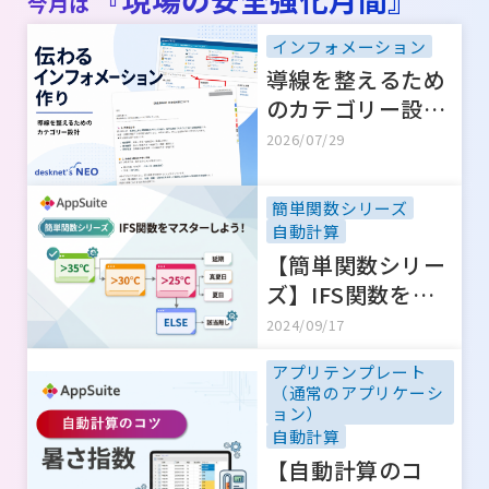
今月は
インフォメーション
導線を整えるため
のカテゴリー設計
—伝わるインフォ
2026/07/29
メーション作り
簡単関数シリーズ
自動計算
【簡単関数シリー
ズ】IFS関数をマ
スターしよう！
2024/09/17
アプリテンプレート
（通常のアプリケーシ
ョン）
自動計算
【自動計算のコ