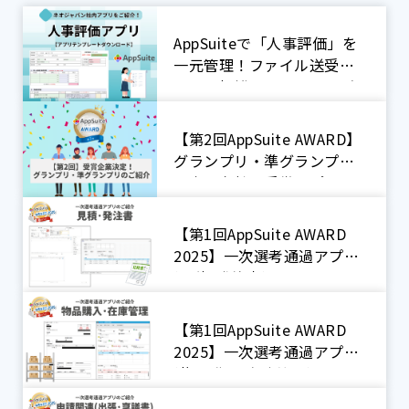
AppSuiteで「人事評価」を
一元管理！ファイル送受信
による煩雑なやり取りをゼ
ロに！【ネオジャパン社内
アプリ紹介】
【第2回AppSuite AWARD】
グランプリ・準グランプリ
決定！各社の受賞アプリを
ご紹介！
【第1回AppSuite AWARD
2025】一次選考通過アプリ
(見積･発注書)
【第1回AppSuite AWARD
2025】一次選考通過アプリ
(物品購入･在庫管理)