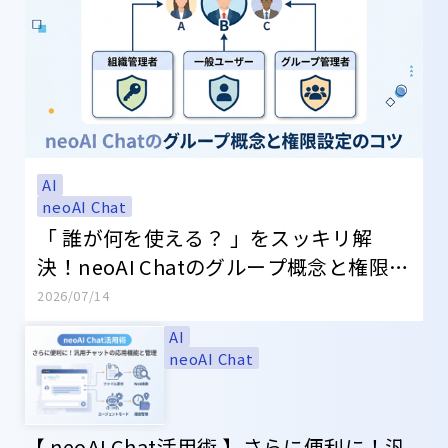
AI
neoAI Chat
「 誰が何を使える？ 」をスッキリ解
決！neoAI Chatのグループ概念と権限設
定のコツ
2026/07/14
AI
neoAI Chat
【 neoAI Chat活用術 】さらに便利に！汎