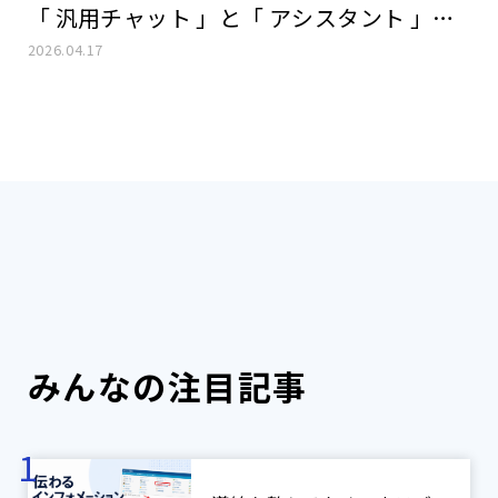
「 汎用チャット 」と「 アシスタント 」の
使い分け
2026.04.17
みんなの注目記事