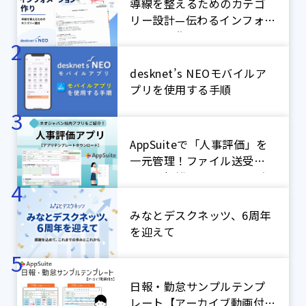
導線を整えるためのカテゴ
リー設計—伝わるインフォメ
ーション作り
desknet’s NEOモバイルア
プリを使用する手順
AppSuiteで「人事評価」を
一元管理！ファイル送受信
による煩雑なやり取りをゼ
ロに！【ネオジャパン社内
アプリ紹介】
みなとデスクネッツ、6周年
を迎えて
日報・勤怠サンプルテンプ
レート【アーカイブ動画付