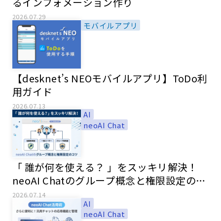
るインフォメーション作り
2026.07.29
モバイルアプリ
【desknet’s NEOモバイルアプリ】ToDo利
用ガイド
2026.07.13
AI
neoAI Chat
「 誰が何を使える？ 」をスッキリ解決！
neoAI Chatのグループ概念と権限設定のコ
ツ
2026.07.14
AI
neoAI Chat