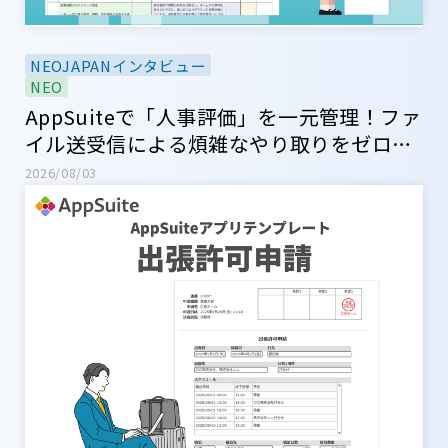
NEOJAPANインタビュー
NEO
AppSuiteで「人事評価」を一元管理！ファ
イル送受信による煩雑なやり取りをゼロ
に！【ネオジャパン社内アプリ紹介】
2026/08/03