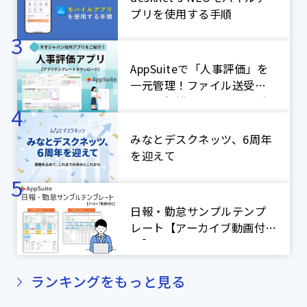
プリを使用する手順
AppSuiteで「人事評価」を
一元管理！ファイル送受信
による煩雑なやり取りをゼ
ロに！【ネオジャパン社内
アプリ紹介】
みなとデスクネッツ、6周年
を迎えて
日報・勤怠サンプルテンプ
レート【アーカイブ動画付
き】
ランキングをもっと見る