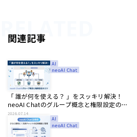
関連記事
AI
neoAI Chat
「 誰が何を使える？ 」をスッキリ解決！
neoAI Chatのグループ概念と権限設定のコ
ツ
2026.07.14
AI
neoAI Chat