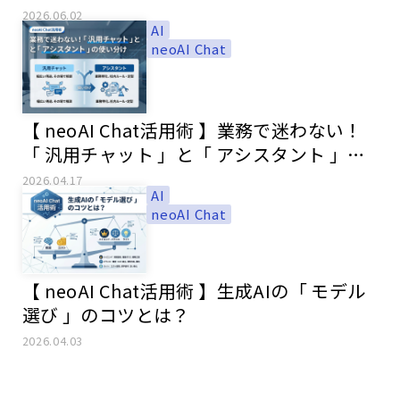
で実現するスマートなアカウント管理
2026.06.02
AI
neoAI Chat
【 neoAI Chat活用術 】業務で迷わない！
「 汎用チャット 」と「 アシスタント 」の
使い分け
2026.04.17
AI
neoAI Chat
【 neoAI Chat活用術 】生成AIの「 モデル
選び 」のコツとは？
2026.04.03