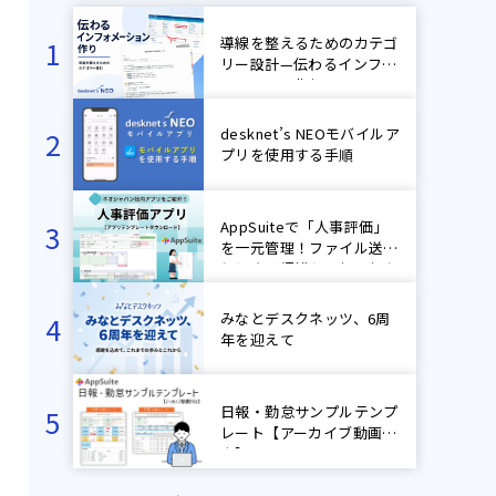
導線を整えるためのカテゴ
リー設計—伝わるインフォ
メーション作り
desknet’s NEOモバイルア
プリを使用する手順
AppSuiteで「人事評価」
を一元管理！ファイル送受
信による煩雑なやり取りを
ゼロに！【ネオジャパン社
内アプリ紹介】
みなとデスクネッツ、6周
年を迎えて
日報・勤怠サンプルテンプ
レート【アーカイブ動画付
き】