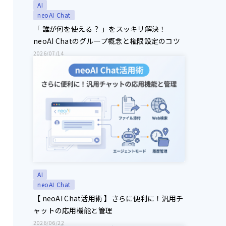
AI
neoAI Chat
「 誰が何を使える？ 」をスッキリ解決！
neoAI Chatのグループ概念と権限設定のコツ
2026/07/14
AI
neoAI Chat
【 neoAI Chat活用術 】さらに便利に！汎用チ
ャットの応用機能と管理
2026/06/22