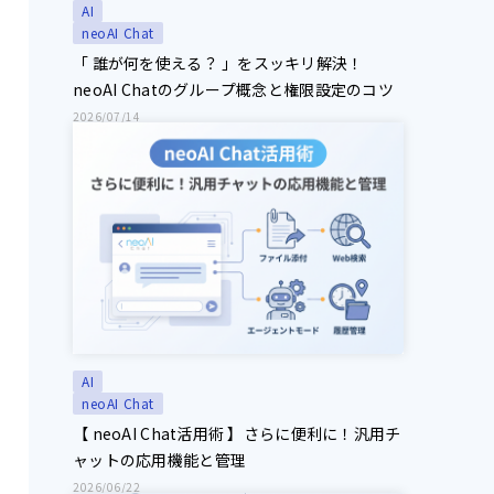
AI
neoAI Chat
「 誰が何を使える？ 」をスッキリ解決！
neoAI Chatのグループ概念と権限設定のコツ
2026/07/14
AI
neoAI Chat
【 neoAI Chat活用術 】さらに便利に！汎用チ
ャットの応用機能と管理
2026/06/22