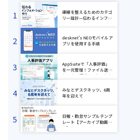
導線を整えるためのカテゴ
リー設計—伝わるインフォ
メーション作り
desknet’s NEOモバイルア
プリを使用する手順
AppSuiteで「人事評価」
を一元管理！ファイル送受
信による煩雑なやり取りを
ゼロに！【ネオジャパン社
内アプリ紹介】
みなとデスクネッツ、6周
年を迎えて
日報・勤怠サンプルテンプ
レート【アーカイブ動画付
き】