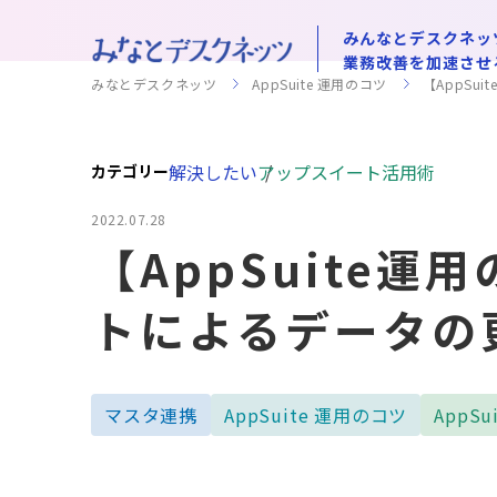
みんなとデスクネッ
業務改善を加速させ
みなとデスクネッツ
AppSuite 運用のコツ
【AppSu
解決したい
アップスイート活用術
カテゴリー
2022.07.28
【AppSuite運
トによるデータの
マスタ連携
AppSuite 運用のコツ
AppSu