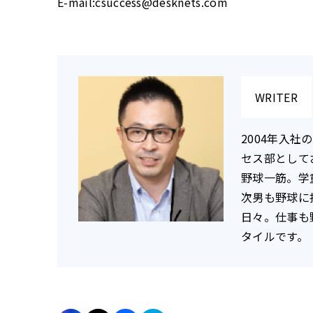
E-mail:csuccess@desknets.com
WRITER
2004年入
セス部として
野球一筋。学
次男も野球に
日々。仕事も
タイルです。