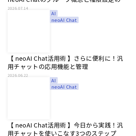
ツ
2026.07.14
AI
neoAI Chat
【 neoAI Chat活用術 】さらに便利に！汎
用チャットの応用機能と管理
2026.06.22
AI
neoAI Chat
【 neoAI Chat活用術 】今日から実践！汎
用チャットを使いこなす3つのステップ