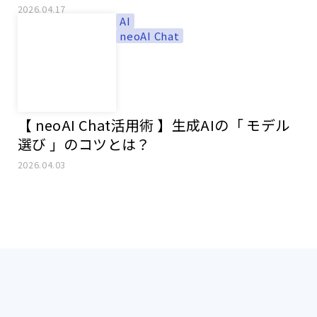
使い分け
2026.04.17
AI
neoAI Chat
【 neoAI Chat活用術 】生成AIの「 モデル
選び 」のコツとは？
2026.04.03