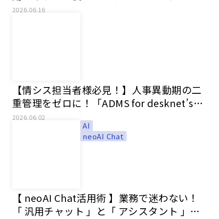
2026.06.16
【情シス担当者様必見！】人事異動期の二
重管理をゼロに！「ADMS for desknet’s」
で実現するスマートなアカウント管理
2026.06.02
AI
neoAI Chat
【 neoAI Chat活用術 】業務で迷わない！
「 汎用チャット 」と「 アシスタント 」の