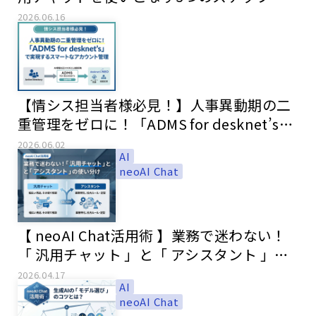
2026.06.16
【情シス担当者様必見！】人事異動期の二
重管理をゼロに！「ADMS for desknet’s」
で実現するスマートなアカウント管理
2026.06.02
AI
neoAI Chat
【 neoAI Chat活用術 】業務で迷わない！
「 汎用チャット 」と「 アシスタント 」の
使い分け
2026.04.17
AI
neoAI Chat