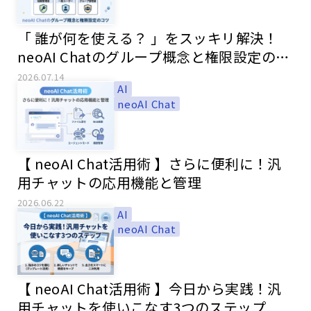
「 誰が何を使える？ 」をスッキリ解決！
neoAI Chatのグループ概念と権限設定のコ
ツ
2026.07.14
AI
neoAI Chat
【 neoAI Chat活用術 】さらに便利に！汎
用チャットの応用機能と管理
2026.06.22
AI
neoAI Chat
【 neoAI Chat活用術 】今日から実践！汎
用チャットを使いこなす3つのステップ