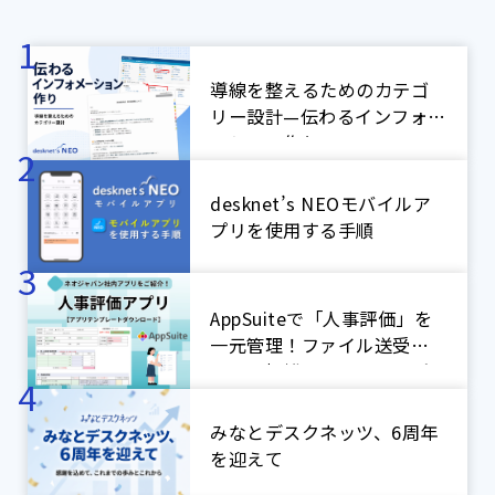
導線を整えるためのカテゴ
リー設計—伝わるインフォメ
ーション作り
desknet’s NEOモバイルア
プリを使用する手順
AppSuiteで「人事評価」を
一元管理！ファイル送受信
による煩雑なやり取りをゼ
ロに！【ネオジャパン社内
アプリ紹介】
みなとデスクネッツ、6周年
を迎えて