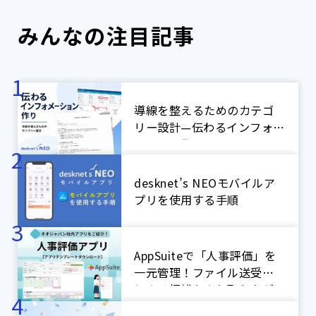
みんなの注目記事
導線を整えるためのカテゴ
リー設計—伝わるインフォメ
ーション作り
desknet’s NEOモバイルア
プリを使用する手順
AppSuiteで「人事評価」を
一元管理！ファイル送受信
による煩雑なやり取りをゼ
ロに！【ネオジャパン社内