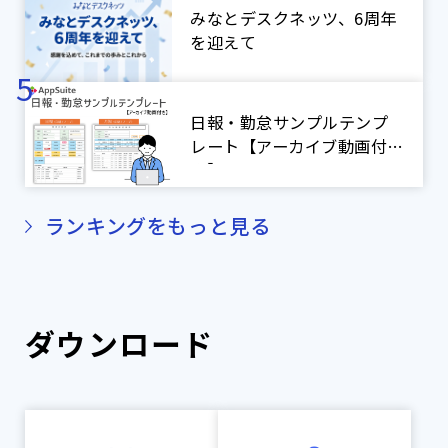
アプリ紹介】
みなとデスクネッツ、6周年
を迎えて
日報・勤怠サンプルテンプ
レート【アーカイブ動画付
き】
ランキングをもっと見る
ダウンロード