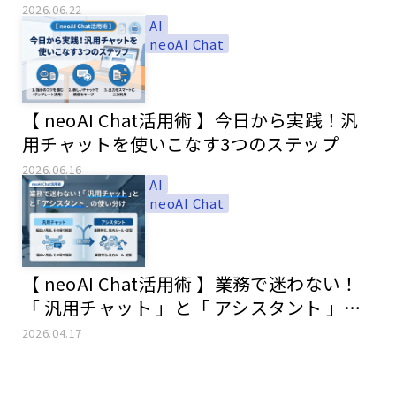
2026.06.22
AI
neoAI Chat
【 neoAI Chat活用術 】今日から実践！汎
用チャットを使いこなす3つのステップ
2026.06.16
AI
neoAI Chat
【 neoAI Chat活用術 】業務で迷わない！
「 汎用チャット 」と「 アシスタント 」の
使い分け
2026.04.17