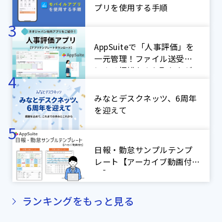
プリを使用する手順
AppSuiteで「人事評価」を
一元管理！ファイル送受信
による煩雑なやり取りをゼ
ロに！【ネオジャパン社内
アプリ紹介】
みなとデスクネッツ、6周年
を迎えて
日報・勤怠サンプルテンプ
レート【アーカイブ動画付
き】
ランキングをもっと見る