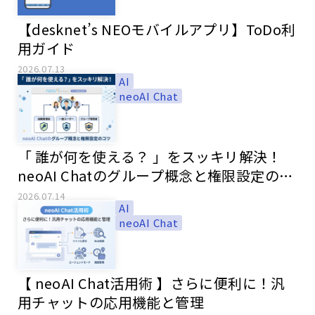
【desknet’s NEOモバイルアプリ】ToDo利
用ガイド
2026.07.13
AI
neoAI Chat
「 誰が何を使える？ 」をスッキリ解決！
neoAI Chatのグループ概念と権限設定のコ
ツ
2026.07.14
AI
neoAI Chat
【 neoAI Chat活用術 】さらに便利に！汎
用チャットの応用機能と管理