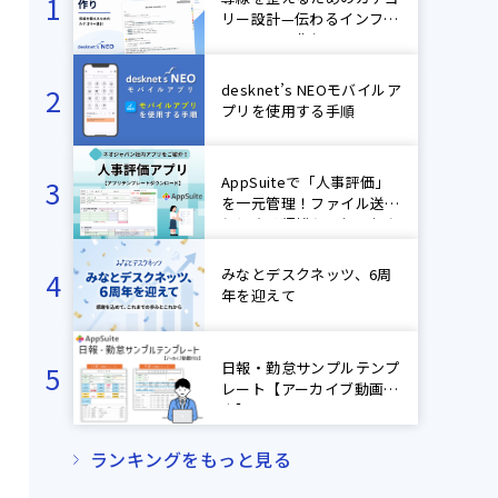
リー設計—伝わるインフォ
メーション作り
desknet’s NEOモバイルア
プリを使用する手順
AppSuiteで「人事評価」
を一元管理！ファイル送受
信による煩雑なやり取りを
ゼロに！【ネオジャパン社
内アプリ紹介】
みなとデスクネッツ、6周
年を迎えて
日報・勤怠サンプルテンプ
レート【アーカイブ動画付
き】
ランキングをもっと見る