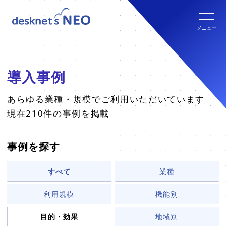
全文検索システム Neuron ES
new
クラウド版の特長
メニュー
パッケージ版
クラウド版セキュリティオプション
パッケージ版の特長
導入事例
パッケージ版ライセンス価格
連携ツール
クラウド版・パッケージ版比較
あらゆる業種・規模でご利用いただいています
現在210件の事例を掲載
パッケージ版年間サポート
クラウド版連携ツール
他社グループウェアからの乗換
hot!
事例を探す
パッケージ版ご購入の流れ
パッケージ版連携ツール
すべて
業種
ご利用環境について
利用規模
機能別
販売パートナー
クラウド版の動作環境
目的・効果
地域別