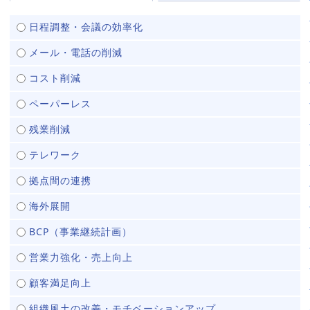
販売パートナー⼀覧
日程調整・会議の効率化
パッケージ版の動作環境
メール・電話の削減
AppSuiteインテグレーター
コスト削減
ペーパーレス
残業削減
テレワーク
拠点間の連携
海外展開
BCP（事業継続計画）
営業力強化・売上向上
顧客満足向上
組織風土の改善・モチベーションアップ