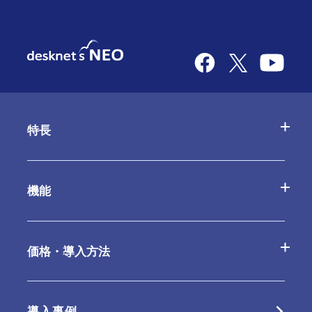
特長
desknetʼs NEOの特長
機能
AppSuiteの特長
基本機能一覧
価格・導入方法
クラウド版の特長
オプション
クラウド版
導入事例