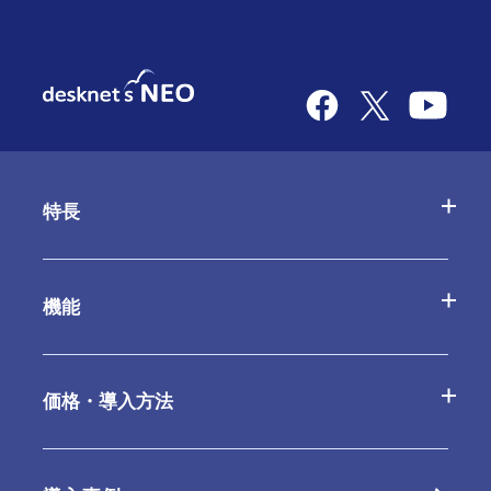
特長
desknetʼs NEOの特長
機能
AppSuiteの特長
基本機能一覧
価格・導入方法
クラウド版の特長
オプション
クラウド版