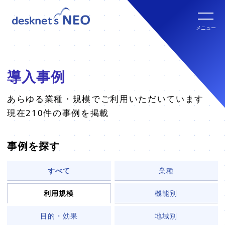
全文検索システム Neuron ES
new
クラウド版の特長
メニュー
パッケージ版
クラウド版セキュリティオプション
パッケージ版の特長
導入事例
パッケージ版ライセンス価格
連携ツール
クラウド版・パッケージ版比較
あらゆる業種・規模でご利用いただいています
現在210件の事例を掲載
パッケージ版年間サポート
クラウド版連携ツール
他社グループウェアからの乗換
hot!
事例を探す
パッケージ版ご購入の流れ
パッケージ版連携ツール
すべて
業種
ご利用環境について
利用規模
機能別
販売パートナー
クラウド版の動作環境
目的・効果
地域別