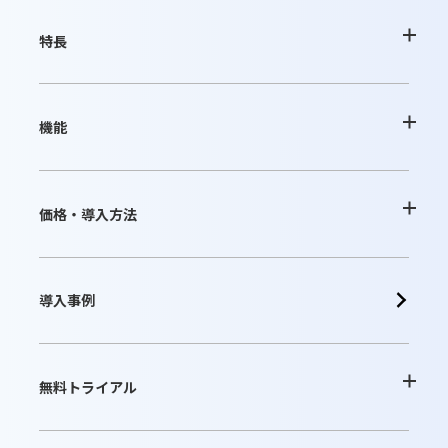
特長
desknetʼs NEOの特長
機能
AppSuiteの特長
基本機能一覧
価格・導入方法
クラウド版の特長
オプション
クラウド版
導入事例
パッケージ版の特長
連携ツール
パッケージ版
無料トライアル
動作環境・制限事項
販売パートナー