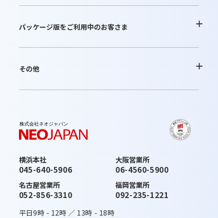
よくあるご質問
パッケージ版をご利用中のお客さま
お問合せ
よくあるご質問
その他
ご利用内容の変更
お問合せ
最新情報
お知らせ
最新版へのアップデート
これから運用を開始されるお客さま
横浜本社
大阪営業所
活用ガイド・その他のサポート
045-640-5906
06-4560-5900
お知らせ
みなとデスクネッツ（メディア）
名古屋営業所
福岡営業所
052-856-3310
092-235-1221
活用ガイド・その他のサポート
契約約款一覧
平日
9時
-
12時
／
13時
-
18時