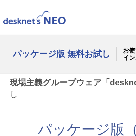
お使い
パッケージ版 無料お試し
イン
製品情報
現場主義グループウェア「desknet
し
価格・購入
パッケージ版（P