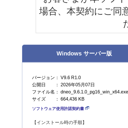
場合、本契約にご同
サイト内検索
Windows サーバー版
導入相談窓口
バージョン： V9.6 R1.0
公開日 ： 2026年05月07日
横浜本社
ファイル名： dneo_9.6.1.0_pg16_win_x64.ex
サイズ ： 664,436 KB
ソフトウェア使用許諾契約書
大阪営業所
【インストール時の手順】