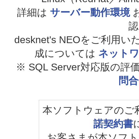
詳細は
サーバー動作環境
セミナー
認
desknet's NEOをご
成については
ネットワ
よくあるご質
※ SQL Server対応
問合
お客様サポー
本ソフトウェアのご
諾契約書
お客さまが本ソフト