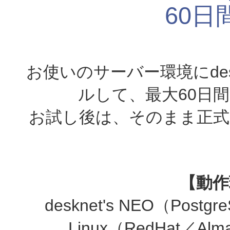
60
導入事例
お使いのサーバー環境にdeskne
ルして、最大60日
カタログ・資
お試し後は、そのまま正式
お問合せ
【動作
desknet's NEO（Pos
Linux（RedHat／