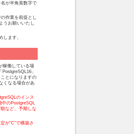
イン名が半角英数字で
での作業を前提とし
ようお願いいたし
勧めします。
QLが稼働している場
tgreSQL16」
ることになりますの
なくなる場合があ
greSQLのインス
PostgreSQL
び順など、予期しな
定が"C"で構築さ