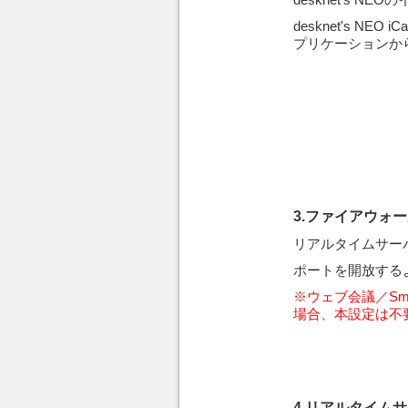
desknet's N
プリケーションから
3.ファイアウォ
リアルタイムサーバ
ポートを開放する
※ウェブ会議／Sma
場合、本設定は不
4.リアルタイム