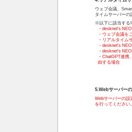
ウェブ会議、Smar
タイムサーバーの
※以下に該当する
・desknet's
・ウェブ会議を
・リアルタイム
・desknet'
・desknet'
・ChatGPT
由する場合
5.Webサーバ
Webサーバーの
を行ってください