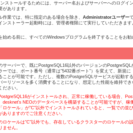
L16をインストールするためには、サーバー名およびサーバーへのログ
要があります。
ル作業では、特に指定のある場合を除き、
Administratorユーザー
インストーラー起動時には、管理者権限にて実行していただきます
を始める前に、すべてのWindowsプログラムを終了することをお
ーバーで、既にPostgreSQL16以外のバージョンのPostgreS
ーでは、ポート番号（通常は"5432番ポート"）を変えて、新規に「Pos
ことが可能です。ただし、複数のPostgreSQLサービスが起動す
バーリソースを多く消費することになり、想定した性能を維持でき
ください。
stgreSQL16がインストールされ、正常に稼働している場合、Post
esknet's NEOのデータベースを構築することが可能ですが、稼働中の
「ロケール」が"C"以外でインストールされていると、一覧での並
がありますのでご注意ください。
のロケールは"C"以外でも、存在しているクラスターのロケールの設
りません。