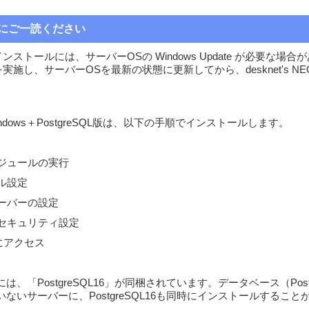
にご一読ください
EOのインストールには、サーバーOSの Windows Update が必要な場
ate を実施し、サーバーOSを最新の状態に更新してから、desknet's 
。
EO Windows＋PostgreSQL版は、以下の手順でインストールします。
モジュールの実行
ール設定
サーバーの設定
ーのセキュリティ設定
NEOにアクセス
、「PostgreSQL16」が同梱されています。データベース（Postg
ないサーバーに、PostgreSQL16も同時にインストールすること