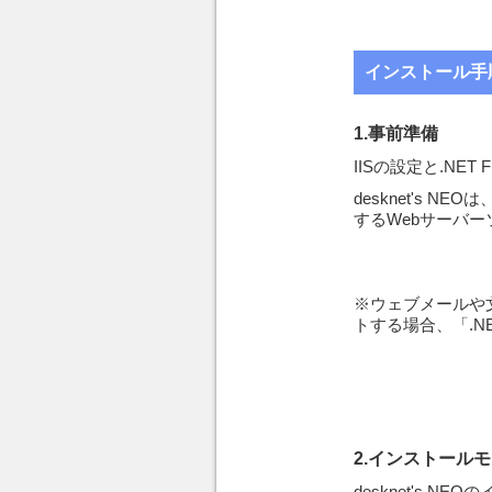
インストール手
1.事前準備
IISの設定と.NET
desknet's
するWebサーバ
※ウェブメールや文
トする場合、「.NE
2.インストール
desknet's N