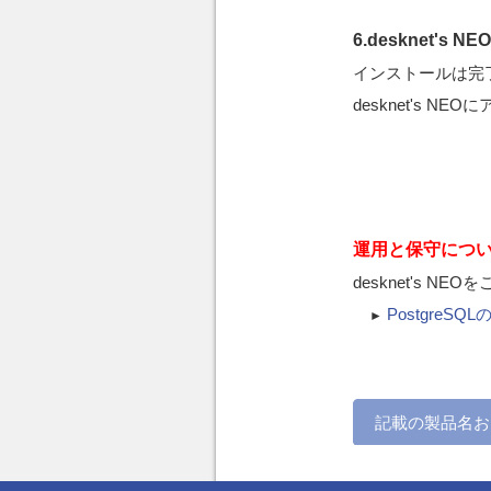
6.desknet's 
インストールは完
desknet's N
運用と保守につ
desknet's
Postgre
►
記載の製品名お