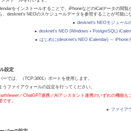
EO iCalendarをインストールすることで、iPhoneなどのiCalデータ
、desknet's NEOのスケジュールデータを参照することが可能
desknet's NEOモジュ
►
desknet's NEO (Windows＋PostgreSQL) i
►
はじめに(desknet's NEO iCalendar) ～ i
►
ール設定
ーでは、（TCP:3001）ポートを使用します。
ようファイアウォールの設定を行ってください。
rtViewer／ChatGPT連携／AIアシスタント連携のいずれの機能
要です。
ファイア
►
サーバーの設定