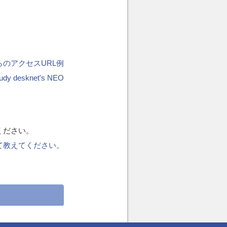
のアクセスURL例
dy desknet's NEO
認ください。
いて教えてください。