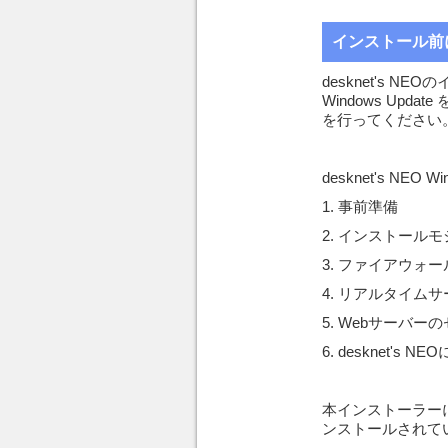
インストール前
desknet's N
Windows Upd
を行ってください
desknet's N
1. 事前準備
2. インストール
3. ファイアウォ
4. リアルタイム
5. Webサーバ
6. desknet's 
本インストーラーには
ンストールされてい