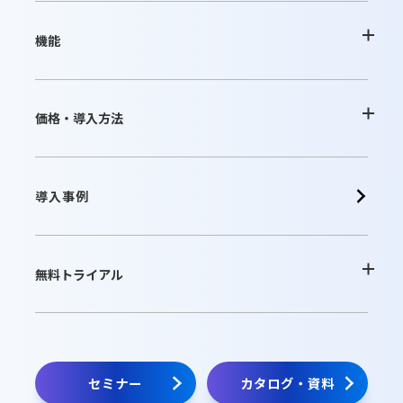
desknetʼs NEOの特長
機能
AppSuiteの特長
基本機能一覧
価格・導入方法
クラウド版の特長
オプション
クラウド版
導入事例
パッケージ版の特長
連携ツール
パッケージ版
無料トライアル
動作環境・制限事項
販売パートナー
クラウド版無料お試し
セミナー
カタログ・資料