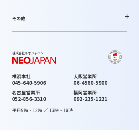
お問合せ
よくあるご質問
その他
ご利用内容の変更
お問合せ
最新情報
お知らせ
最新版へのアップデート
これから運用を開始されるお客さま
横浜本社
大阪営業所
活用ガイド・その他のサポート
045-640-5906
06-4560-5900
お知らせ
みなとデスクネッツ（メディア）
名古屋営業所
福岡営業所
052-856-3310
092-235-1221
活用ガイド・その他のサポート
契約約款一覧
平日
9時
-
12時
／
13時
-
18時