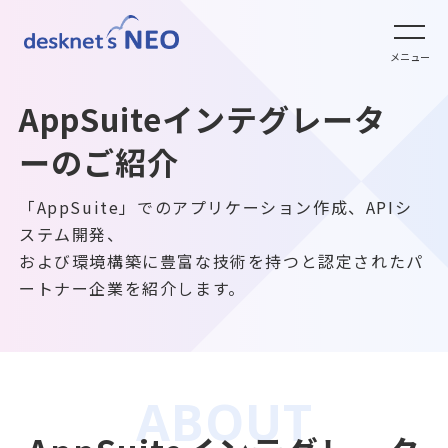
全文検索システム Neuron ES
new
クラウド版の特長
メニュー
パッケージ版
クラウド版オプション
パッケージ版の特長
AppSuiteインテグレータ
パッケージ版ライセンス価格
ーのご紹介
クラウド版セキュリティオプション
クラウド版・パッケージ版比較
「AppSuite」でのアプリケーション作成、APIシ
パッケージ版年間サポート
ステム開発、
連携ツール
および環境構築に豊富な技術を持つと認定されたパ
他社グループウェアからの乗換
hot!
ートナー企業を紹介します。
パッケージ版ご購入の流れ
クラウド版連携ツール
ご利用環境について
販売パートナー
パッケージ版連携ツール
クラウド版の動作環境