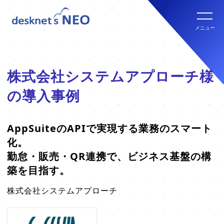
全文検索システム Neuron ES
new
クラウド版の特長
メニュー
パッケージ版
クラウド版セキュリティオプション
パッケージ版の特長
株式会社システムアプローチ様
パッケージ版ライセンス価格
の導入事例
連携ツール
クラウド版・パッケージ版比較
パッケージ版年間サポート
クラウド版連携ツール
AppSuiteのAPIで実現する業務のスマート
他社グループウェアからの乗換
hot!
化。
パッケージ版ご購入の流れ
勤怠・販売・QR連携で、ビジネス基盤の構
パッケージ版連携ツール
築を目指す。
ご利用環境について
株式会社システムアプローチ
販売パートナー
クラウド版の動作環境