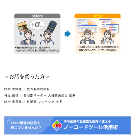
＜お話を伺った方＞
松本 大輔様
／
代表取締役社長
可児 健様
／
管理部リーダー 人材開発担当 主事
畔栁 泰喜様
／
営業部 マネージャ 次長