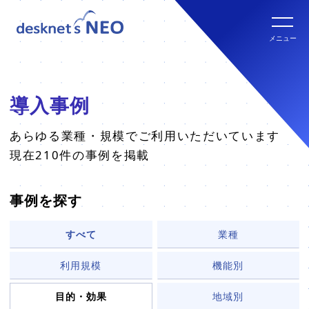
全文検索システム Neuron ES
new
クラウド版の特長
メニュー
パッケージ版
クラウド版セキュリティオプション
パッケージ版の特長
導入事例
パッケージ版ライセンス価格
連携ツール
クラウド版・パッケージ版比較
あらゆる業種・規模でご利用いただいています
現在210件の事例を掲載
パッケージ版年間サポート
クラウド版連携ツール
他社グループウェアからの乗換
hot!
事例を探す
パッケージ版ご購入の流れ
パッケージ版連携ツール
すべて
業種
ご利用環境について
利用規模
機能別
販売パートナー
クラウド版の動作環境
目的・効果
地域別