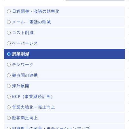
販売パートナー⼀覧
日程調整・会議の効率化
パッケージ版の動作環境
メール・電話の削減
AppSuiteインテグレーター
コスト削減
ペーパーレス
残業削減
テレワーク
拠点間の連携
海外展開
BCP（事業継続計画）
営業力強化・売上向上
顧客満足向上
組織風土の改善・モチベーションアップ