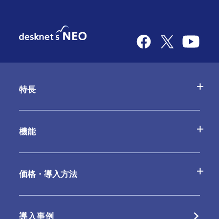
特長
desknetʼs NEOの特長
機能
AppSuiteの特長
基本機能一覧
価格・導入方法
クラウド版の特長
オプション
クラウド版
導入事例