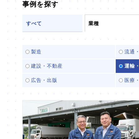
事例を探す
すべて
業種
製造
流通
建設・不動産
運輸
広告・出版
医療