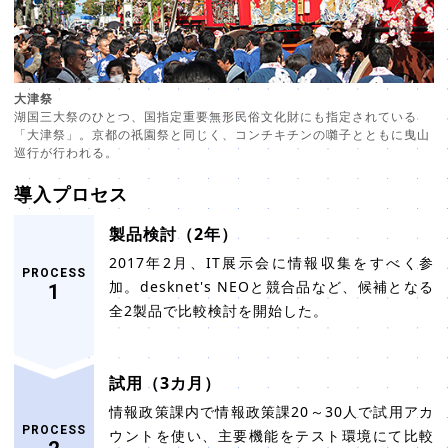
大津祭
湖国三大祭のひとつ、国指定重要無形民俗文化財にも指定されている
「大津祭」。京都の祇園祭と同じく、コンチキチンの囃子とともに曳山
巡行が行われる。
導入プロセス
製品検討（2年）
2017年2月、IT展示会に情報収集をすべく参
PROCESS
加。desknet's NEOと競合品など、候補となる
1
全2製品で比較検討を開始した。
試用（3カ月）
情報政策課内で情報政策課20～30人で試用アカ
PROCESS
ウントを使い、主要機能をテスト環境にて比較