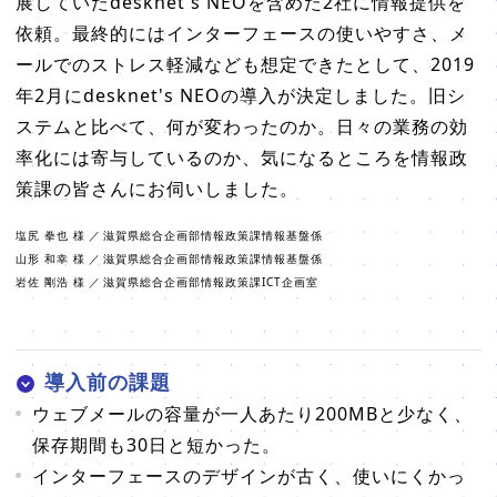
展していたdesknet's NEOを含めた2社に情報提供を
依頼。最終的にはインターフェースの使いやすさ、メ
ールでのストレス軽減なども想定できたとして、2019
年2月にdesknet's NEOの導入が決定しました。旧シ
ステムと比べて、何が変わったのか。日々の業務の効
率化には寄与しているのか、気になるところを情報政
策課の皆さんにお伺いしました。
塩尻 拳也 様
／
滋賀県総合企画部情報政策課情報基盤係
山形 和幸 様
／
滋賀県総合企画部情報政策課情報基盤係
岩佐 剛浩 様
／
滋賀県総合企画部情報政策課ICT企画室
導入前の課題
ウェブメールの容量が一人あたり200MBと少なく、
保存期間も30日と短かった。
インターフェースのデザインが古く、使いにくかっ