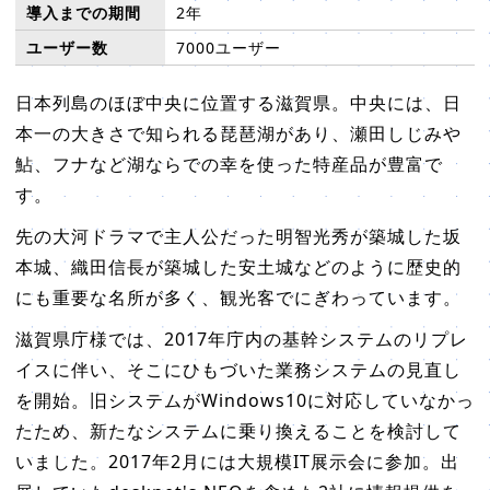
導入までの期間
2年
ユーザー数
7000ユーザー
日本列島のほぼ中央に位置する滋賀県。中央には、日
本一の大きさで知られる琵琶湖があり、瀬田しじみや
鮎、フナなど湖ならでの幸を使った特産品が豊富で
す。
先の大河ドラマで主人公だった明智光秀が築城した坂
本城、織田信長が築城した安土城などのように歴史的
にも重要な名所が多く、観光客でにぎわっています。
滋賀県庁様では、2017年庁内の基幹システムのリプレ
イスに伴い、そこにひもづいた業務システムの見直し
を開始。旧システムがWindows10に対応していなかっ
たため、新たなシステムに乗り換えることを検討して
いました。2017年2月には大規模IT展示会に参加。出