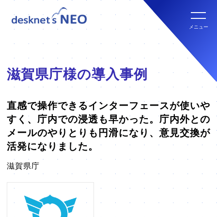
全文検索システム Neuron ES
new
クラウド版の特長
メニュー
パッケージ版
クラウド版セキュリティオプション
パッケージ版の特長
滋賀県庁様の導入事例
パッケージ版ライセンス価格
連携ツール
クラウド版・パッケージ版比較
直感で操作できるインターフェースが使いや
パッケージ版年間サポート
すく、庁内での浸透も早かった。庁内外との
クラウド版連携ツール
メールのやりとりも円滑になり、意見交換が
他社グループウェアからの乗換
hot!
活発になりました。
パッケージ版ご購入の流れ
パッケージ版連携ツール
滋賀県庁
ご利用環境について
販売パートナー
クラウド版の動作環境