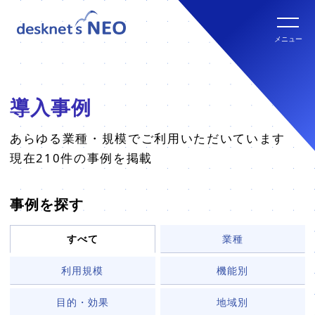
全文検索システム Neuron ES
new
クラウド版の特長
メニュー
パッケージ版
クラウド版セキュリティオプション
パッケージ版の特長
導入事例
パッケージ版ライセンス価格
連携ツール
クラウド版・パッケージ版比較
あらゆる業種・規模でご利用いただいています
現在210件の事例を掲載
パッケージ版年間サポート
クラウド版連携ツール
他社グループウェアからの乗換
hot!
事例を探す
パッケージ版ご購入の流れ
パッケージ版連携ツール
すべて
業種
ご利用環境について
利用規模
機能別
販売パートナー
クラウド版の動作環境
目的・効果
地域別