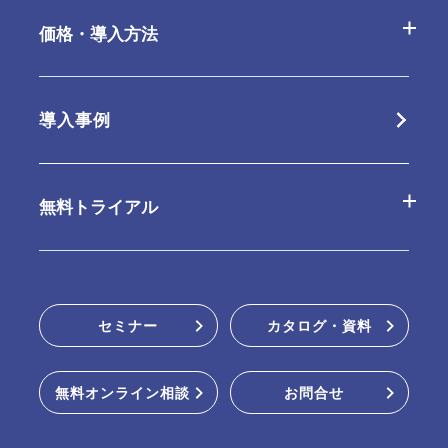
AppSuiteの特長
基本機能一覧
価格・導入方法
クラウド版の特長
オプション
クラウド版
導入事例
パッケージ版の特長
連携ツール
パッケージ版
無料トライアル
動作環境・制限事項
販売パートナー
クラウド版無料お試し
セミナー
カタログ・資料
パッケージ版インストーラー
無料オンライン相談
お問合せ
オンラインデモ