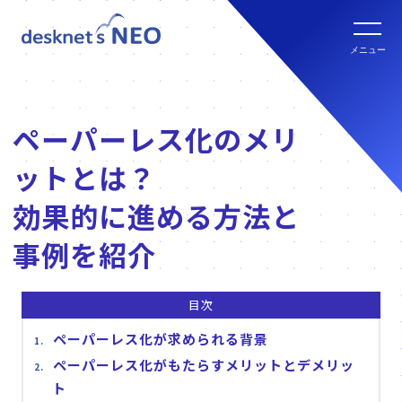
全文検索システム Neuron ES
new
クラウド版の特長
メニュー
パッケージ版
クラウド版セキュリティオプション
パッケージ版の特長
ペーパーレス化のメリ
パッケージ版ライセンス価格
連携ツール
ットとは？
クラウド版・パッケージ版比較
パッケージ版年間サポート
効果的に進める方法と
クラウド版連携ツール
他社グループウェアからの乗換
事例を紹介
hot!
パッケージ版ご購入の流れ
パッケージ版連携ツール
目次
ご利用環境について
ペーパーレス化が求められる背景
販売パートナー
ペーパーレス化がもたらすメリットとデメリッ
クラウド版の動作環境
ト