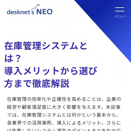
全文検索システム Neuron ES
new
クラウド版の特長
メニュー
パッケージ版
クラウド版セキュリティオプション
パッケージ版の特長
在庫管理システムと
パッケージ版ライセンス価格
連携ツール
は？
クラウド版・パッケージ版比較
パッケージ版年間サポート
導入メリットから選び
クラウド版連携ツール
他社グループウェアからの乗換
方まで徹底解説
hot!
パッケージ版ご購入の流れ
パッケージ版連携ツール
在庫管理の効率化や正確性を高めることは、企業の
ご利用環境について
経営や顧客満足度に大きく影響を与えます。本記事
では、在庫管理システムとは何かという基本から、
販売パートナー
各業界での活用事例、導入によるメリット、さらに
クラウド版の動作環境
は失敗しないシステム選定のポイントまでをわかり