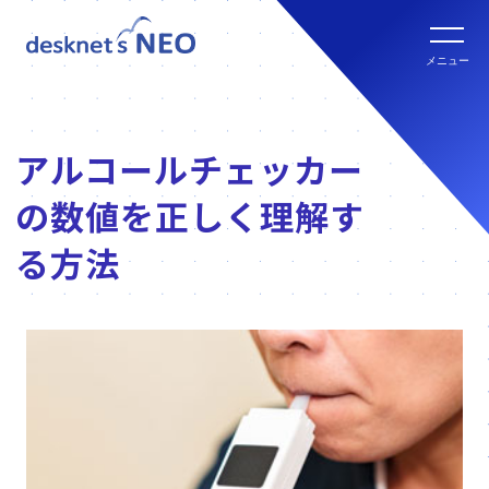
全文検索システム Neuron ES
new
クラウド版の特長
メニュー
パッケージ版
クラウド版セキュリティオプション
パッケージ版の特長
アルコールチェッカー
パッケージ版ライセンス価格
連携ツール
の数値を正しく理解す
クラウド版・パッケージ版比較
パッケージ版年間サポート
る方法
クラウド版連携ツール
他社グループウェアからの乗換
hot!
パッケージ版ご購入の流れ
パッケージ版連携ツール
ご利用環境について
販売パートナー
クラウド版の動作環境