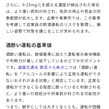
さらに、0.25mg/Lを超える濃度が検出された場合
は、より重い罰則が科され、免許の停止や罰金の対
象範囲が拡大します。企業や事業所では、この基準
を考慮して従業員の飲酒運転のリスクを管理し、厳
しい姿勢で対策を講じることが求められます。
酒酔い運転の基準値
酒酔い運転は、数値基準に加えて運転者の身体機能
や判断力が著しく低下しているかどうかがポイント
です。
道路交通法 第百十七条の二
では「酒酔い運
転」を「アルコールの影響により正常な運転ができ
ないおそれがある状態」と規定しています。正常な
運転ができなくなる程度に酔っていると判断される
と、より重い行政処分や刑事罰が科される可能性が
あります。
つまり、数字としては大きくなくとも、運転が困難