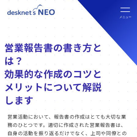
全文検索システム Neuron ES
new
クラウド版の特長
メニュー
パッケージ版
クラウド版セキュリティオプション
パッケージ版の特長
営業報告書の書き方と
パッケージ版ライセンス価格
連携ツール
は？
クラウド版・パッケージ版比較
パッケージ版年間サポート
効果的な作成のコツと
クラウド版連携ツール
他社グループウェアからの乗換
メリットについて解説
hot!
パッケージ版ご購入の流れ
します
パッケージ版連携ツール
ご利用環境について
営業活動において、報告書の作成はとても大切な業
販売パートナー
務のひとつです。適切に作成された営業報告書は、
クラウド版の動作環境
自身の活動を振り返るだけでなく、上司や同僚との