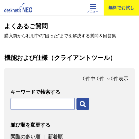
無料でお試し
メニュー
製品情報
よくあるご質問
購入前から利用中の"困った"までを解決する質問＆回答集
価格・購入
導入事例
機能および仕様（クライアントツール）
カタログ・資料
0件中 0件 ～0件表示
お問合せ
キーワードで検索する
セミナー
よくあるご質問
並び順を変更する
お客様サポート
閲覧の多い順
｜
新着順