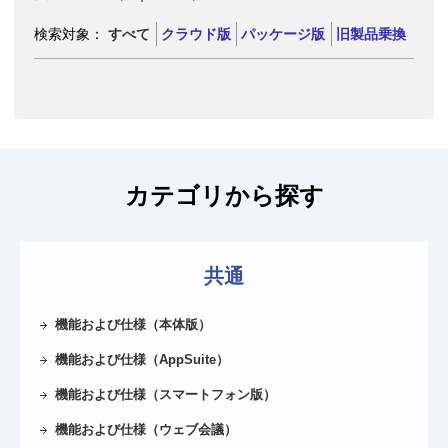
サイト内検索
検索対象：
すべて
クラウド版
パッケージ版
旧製品乗換
導入相談窓口
045-640-5906
横浜本社
06-4560-5900
大阪営業所
052-856-3310
名古屋営業所
カテゴリから探す
092-235-1221
福岡営業所
受付：平日 9～12時 / 13時～18時
共通
機能および仕様（本体版）
機能および仕様（AppSuite）
機能および仕様（スマートフォン版）
機能および仕様（ウェブ会議）