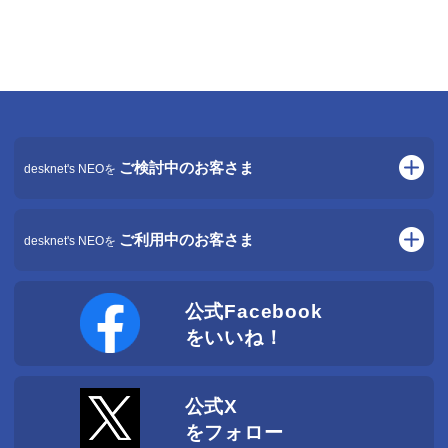
ご検討中のお客さま
desknet's NEOを
グループウェア desknet's NEOトップ
ご利用中のお客さま
desknet's NEOについて
desknet's NEOを
最新導入事例
クラウド版
AppSuiteで業務をシステム化
公式Facebook
お客さまサポート
ウェブ会議をもっと身近に
をいいね！
よくあるご質問
Amazonビジネス連携
サポート最新情報
障害・メンテナンス情報
クラウド版
公式X
クラウド版を選ぶ理由
をフォロー