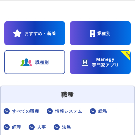
販売パートナー⼀覧
パッケージ版の動作環境
AppSuiteインテグレーター
おすすめ・新着
業種別
NEW
Manegy
職種別
専門家アプリ
職種
すべての職種
情報システム
総務
経理
人事
法務