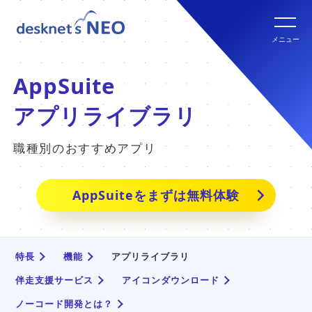
全文検索システム Neuron ES
new
クラウド版の特長
メニュー
パッケージ版
クラウド版セキュリティオプション
パッケージ版の特長
AppSuite
パッケージ版ライセンス価格
アプリライブラリ
連携ツール
クラウド版・パッケージ版比較
職種別のおすすめアプリ
パッケージ版年間サポート
クラウド版連携ツール
他社グループウェアからの乗換
hot!
AppSuiteをまずは無料体験
パッケージ版ご購入の流れ
パッケージ版連携ツール
ご利用環境について
特長
機能
アプリライブラリ
販売パートナー
伴走支援サービス
アイコンダウンロード
クラウド版の動作環境
ノーコード開発とは？