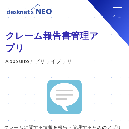
全文検索システム Neuron ES
new
クラウド版の特長
メニュー
パッケージ版
クラウド版セキュリティオプション
パッケージ版の特長
クレーム報告書管理ア
パッケージ版ライセンス価格
プリ
連携ツール
クラウド版・パッケージ版比較
AppSuiteアプリライブラリ
パッケージ版年間サポート
クラウド版連携ツール
他社グループウェアからの乗換
hot!
パッケージ版ご購入の流れ
パッケージ版連携ツール
ご利用環境について
販売パートナー
クラウド版の動作環境
クレームに関する情報を報告・管理するためのアプリ