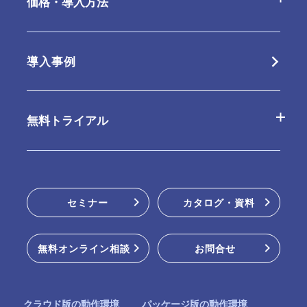
価格・導入方法
クラウド版の特長
オプション
クラウド版
導入事例
パッケージ版の特長
連携ツール
パッケージ版
無料トライアル
動作環境・制限事項
販売パートナー
クラウド版無料お試し
セミナー
カタログ・資料
パッケージ版インストーラー
無料オンライン相談
お問合せ
オンラインデモ
クラウド版の動作環境
パッケージ版の動作環境