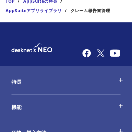
TOP
AppSuiteの特長
AppSuiteアプリライブラリ
クレーム報告書管理
特長
desknetʼs NEOの特長
機能
AppSuiteの特長
基本機能一覧