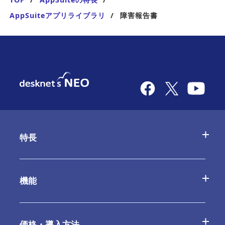
AppSuiteアプリライブラリ
障害報告書
特長
desknetʼs NEOの特長
機能
AppSuiteの特長
基本機能一覧
価格・導入方法