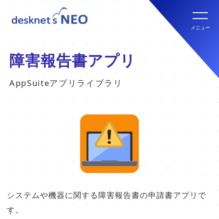
全文検索システム Neuron ES
new
クラウド版の特長
メニュー
パッケージ版
クラウド版セキュリティオプション
パッケージ版の特長
障害報告書アプリ
パッケージ版ライセンス価格
AppSuiteアプリライブラリ
連携ツール
クラウド版・パッケージ版比較
パッケージ版年間サポート
クラウド版連携ツール
他社グループウェアからの乗換
hot!
パッケージ版ご購入の流れ
パッケージ版連携ツール
ご利用環境について
販売パートナー
システムや機器に関する障害報告書の申請書アプリで
クラウド版の動作環境
す。