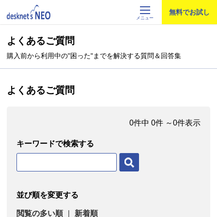
無料でお試し
メニュー
製品情報
よくあるご質問
購入前から利用中の"困った"までを解決する質問＆回答集
価格・購入
導入事例
よくあるご質問
カタログ・資料
0件中 0件 ～0件表示
お問合せ
キーワードで検索する
セミナー
よくあるご質問
並び順を変更する
お客様サポート
閲覧の多い順
｜
新着順