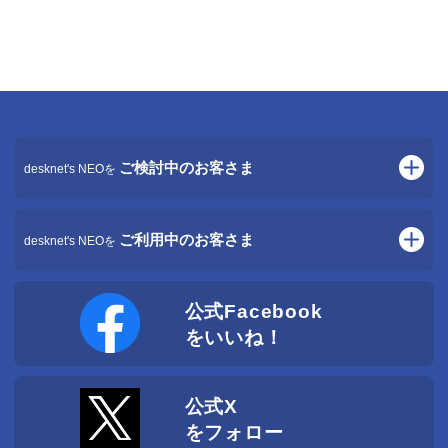
ご検討中のお客さま
desknet's NEOを
グループウェア desknet's NEOトップ
ご利用中のお客さま
desknet's NEOについて
desknet's NEOを
最新導入事例
クラウド版
AppSuiteで業務をシステム化
公式Facebook
お客さまサポート
ウェブ会議をもっと身近に
をいいね！
よくあるご質問
Amazonビジネス連携
サポート最新情報
障害・メンテナンス情報
クラウド版
公式X
クラウド版を選ぶ理由
をフォロー