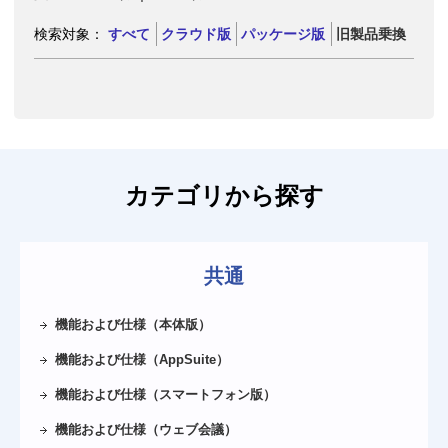
サイト内検索
検索対象：
すべて
クラウド版
パッケージ版
旧製品乗換
導入相談窓口
045-640-5906
横浜本社
06-4560-5900
大阪営業所
052-856-3310
名古屋営業所
カテゴリから探す
092-235-1221
福岡営業所
受付：平日 9～12時 / 13時～18時
共通
機能および仕様（本体版）
機能および仕様（AppSuite）
機能および仕様（スマートフォン版）
機能および仕様（ウェブ会議）