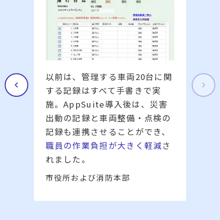
建物を巡回・点検している担当
が用いていた「巡回報告書」等
をAppSuiteでシステム化。手
書きに時間を要したり、報告の
遅れが減り、
業務効率のアップ
と顧客サービス品質向上
に役立
っています。
不動産総合管理業