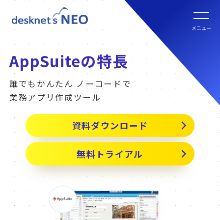
全文検索システム Neuron ES
new
クラウド版の特長
メニュー
パッケージ版
クラウド版セキュリティオプション
パッケージ版の特長
AppSuiteの特長
パッケージ版ライセンス価格
誰でもかんたん ノーコードで
連携ツール
クラウド版・パッケージ版比較
業務アプリ作成ツール
パッケージ版年間サポート
クラウド版連携ツール
資料ダウンロード
他社グループウェアからの乗換
hot!
パッケージ版ご購入の流れ
無料トライアル
パッケージ版連携ツール
ご利用環境について
販売パートナー
クラウド版の動作環境