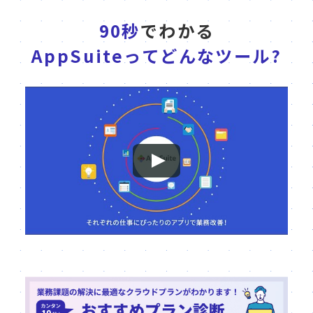
90秒
でわかる
AppSuite
ってどんなツール?