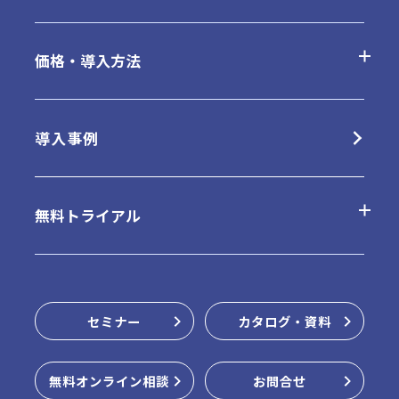
AppSuiteの特長
基本機能一覧
価格・導入方法
クラウド版の特長
オプション
クラウド版
導入事例
パッケージ版の特長
連携ツール
パッケージ版
無料トライアル
動作環境・制限事項
販売パートナー
クラウド版無料お試し
セミナー
カタログ・資料
パッケージ版インストーラー
無料オンライン相談
お問合せ