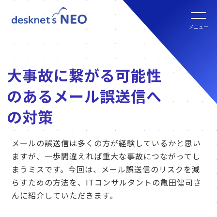
全文検索システム Neuron ES
new
クラウド版の特長
メニュー
パッケージ版
クラウド版セキュリティオプション
パッケージ版の特長
大事故に繋がる可能性
パッケージ版ライセンス価格
連携ツール
のあるメール誤送信へ
クラウド版・パッケージ版比較
パッケージ版年間サポート
の対策
クラウド版連携ツール
他社グループウェアからの乗換
hot!
メールの誤送信は多くの方が経験しているかと思い
パッケージ版ご購入の流れ
ますが、一歩間違えれば重大な事故につながってし
パッケージ版連携ツール
まうミスです。今回は、メール誤送信のリスクを減
ご利用環境について
らすための方法を、ITコンサルタントの亀田健司さ
販売パートナー
んに紹介していただきます。
クラウド版の動作環境