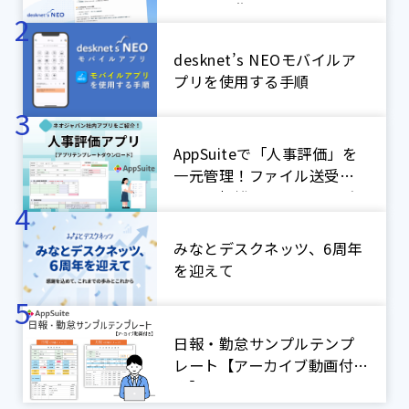
ーション作り
desknet’s NEOモバイルア
プリを使用する手順
AppSuiteで「人事評価」を
一元管理！ファイル送受信
による煩雑なやり取りをゼ
ロに！【ネオジャパン社内
アプリ紹介】
みなとデスクネッツ、6周年
を迎えて
日報・勤怠サンプルテンプ
レート【アーカイブ動画付
き】