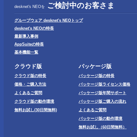
ご検討中のお客さま
desknet's NEOを
グループウェア desknet's NEOトップ
desknet's NEOの特長
名古屋営業所
最新導入事例
AppSuiteの特長
基本機能一覧
クラウド版
パッケージ版
福岡営業所
クラウド版の特長
パッケージ版の特長
価格・ご購入方法
パッケージ版ライセンス価格
よくあるご質問
パッケージ版年間サポート
受付：平日 9～12
クラウド版の動作環境
パッケージ版ご購入の流れ
無料お試し(30日間無料)
よくあるご質問
パッケージ版の動作環境
無料お試し（60日間無料）