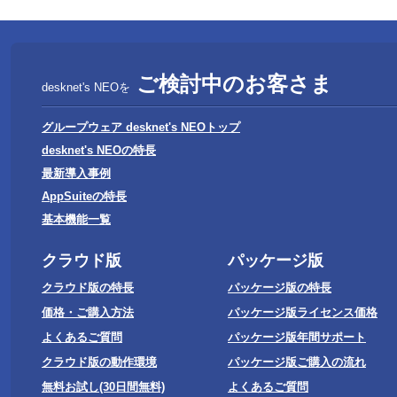
ご検討中のお客さま
名古屋営業所
desknet's NEOを
グループウェア desknet's NEOトップ
desknet's NEOの特長
最新導入事例
福岡営業所
AppSuiteの特長
基本機能一覧
クラウド版
パッケージ版
受付：平日 9～12
クラウド版の特長
パッケージ版の特長
価格・ご購入方法
パッケージ版ライセンス価格
よくあるご質問
パッケージ版年間サポート
クラウド版の動作環境
パッケージ版ご購入の流れ
無料お試し(30日間無料)
よくあるご質問