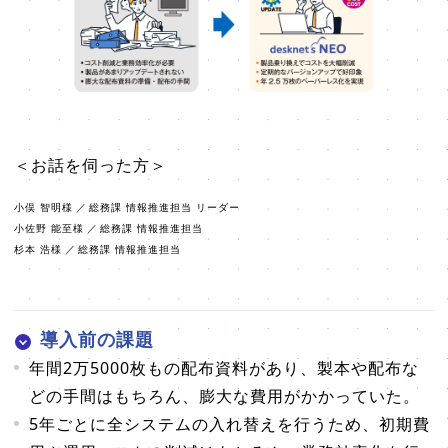
＜お話を伺った方＞
小俣 智明様
／
総務課 情報推進担当 リーダー
小佐野 能至様
／
総務課 情報推進担当
杉本 浩様
／
総務課 情報推進担当
導入前の課題
年間2万5000枚もの配布資料があり、製本や配布な
どの手間はもちろん、膨大な費用がかかっていた。
5年ごとに全システムの入れ替えを行うため、初期費