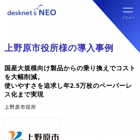
全文検索システム Neuron ES
new
クラウド版の特長
メニュー
パッケージ版
クラウド版セキュリティオプション
パッケージ版の特長
上野原市役所様の導入事例
パッケージ版ライセンス価格
連携ツール
クラウド版・パッケージ版比較
国産大規模向け製品からの乗り換えでコスト
パッケージ版年間サポート
を大幅削減。
クラウド版連携ツール
使いやすさを追求し年2.5万枚のペーパーレ
他社グループウェアからの乗換
hot!
ス化まで実現
パッケージ版ご購入の流れ
パッケージ版連携ツール
上野原市役所
ご利用環境について
販売パートナー
クラウド版の動作環境