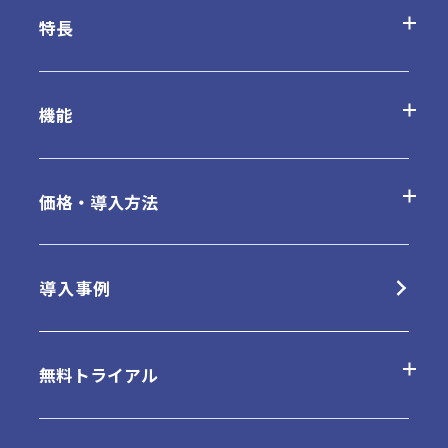
特長
desknetʼs NEOの特長
機能
AppSuiteの特長
基本機能一覧
価格・導入方法
クラウド版の特長
オプション
クラウド版
導入事例
パッケージ版の特長
連携ツール
パッケージ版
無料トライアル
動作環境・制限事項
販売パートナー