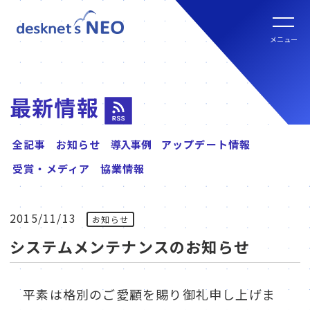
全文検索システム Neuron ES
new
クラウド版の特長
メニュー
パッケージ版
クラウド版セキュリティオプション
パッケージ版の特長
パッケージ版ライセンス価格
最新情報
連携ツール
クラウド版・パッケージ版比較
全記事
お知らせ
導入事例
アップデート情報
パッケージ版年間サポート
受賞・メディア
協業情報
クラウド版連携ツール
他社グループウェアからの乗換
hot!
パッケージ版ご購入の流れ
2015/11/13
お知らせ
パッケージ版連携ツール
システムメンテナンスのお知らせ
ご利用環境について
販売パートナー
クラウド版の動作環境
平素は格別のご愛顧を賜り御礼申し上げま