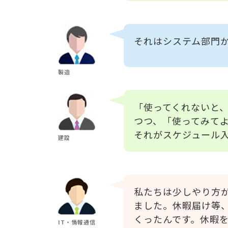
それはシステム部門
製造
「使ってくれないと
つつ、「使ってみて
それがスケジュール
建設
私たちは少しやり方
ました。休暇届け等、一
くったんです。休暇
IT・情報通信