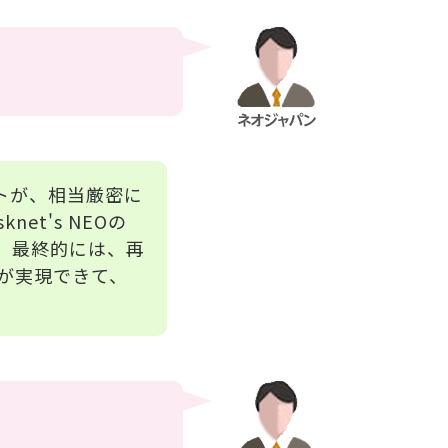
トが、相当厳密に
t's NEOの
。最終的には、再
様が実現できて、