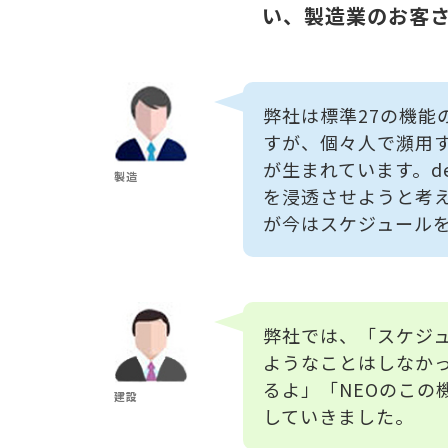
い、製造業のお客
弊社は標準27の機能
すが、個々人で瀕用
が生まれています。de
製造
を浸透させようと考
が今はスケジュール
弊社では、「スケジ
ようなことはしなか
るよ」「NEOのこの機
建設
していきました。