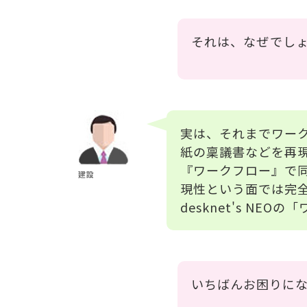
それは、なぜでし
実は、それまでワー
紙の稟議書などを再現で
『ワークフロー』で
建設
現性という面では完全で
desknet's N
いちばんお困りに