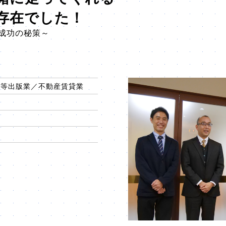
存在でした！
成功の秘策～
ト等出版業／不動産賃貸業