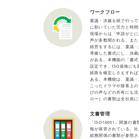
ワークフロー
稟議・決裁を紙で行って
に割いていた労力と時間
現場からは「申請がとに
声が多数聞かれる。また、
経営をするには、稟議・
準拠した書式にし、決裁
がある。本機能の「書式
設定でき、ISO規格に
経路を確定しさえすれば
ある。本機能は、稟議・
こったドラマや接客上の
びの声などの共有にも活
ロー］の書類は全社員に
文書管理
「ISO14001」関連
報が保管されている。社
総務関係の書類が参照さ