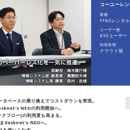
コーユーレン
業種
FF&Eレンタ
ユーザー数
830ユーザー
利用形態
クラウド版
）＋データベースの乗り換えでコストダウンを実現。
net's NEOの利用開始へ。
ークフロー]の利用度も高まる。
sknet's NEOへ。
NEOを使いこなす。