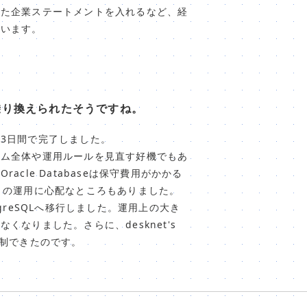
けた企業ステートメントを入れるなど、経
ています。
スも乗り換えられたそうですね。
3日間で完了しました。
テム全体や運用ルールを見直す好機でもあ
cle Databaseは保守費用がかかる
々の運用に心配なところもありました。
stgreSQLへ移行しました。運用上の大き
なりました。さらに、desknet's
抑制できたのです。