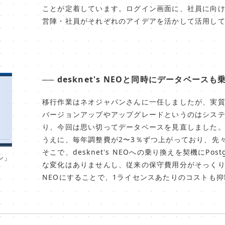
ことが定着しています。ログイン画面に、社員に向
営陣・社員がそれぞれのアイデアを活かして活用し
── desknet's NEOと同時にデータベー
移行作業はネオジャパンさんに一任しましたが、実質
バージョンアップやアップグレードというのはシス
り、今回は思い切ってデータベースを見直しました。Ora
うえに、毎年調整費が2〜3％ずつ上がっており、先
そこで、desknet's NEOへの乗り換えを契機にPo
ン」
な変化はありませんし、従来の保守費用分がそっくりなく
NEOにすることで、1ライセンスあたりのコストも