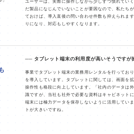
ル」
ユーザーは、実際に操作しながら少しずつ慣れてい
だ製品になじんでいないことが要因なので、私たち
ておけば、導入直後の問い合わせ件数も抑えられま
りになり、対応もしやすくなります。
── タブレット端末の利用度が高いそうですが
も
事業でタブレット端末の業務用レンタルを行っており、
を導入しています。タブレットに関しては、画面を
操作性も格段に向上しています。「社内のデータは
識ですが、当社も社外で必要な資料はキャビネット
端末には極力データを保存しないように活用してい
トが大きいですね。