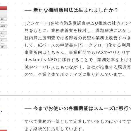
── 新たな機能活用法は生まれましたか？
[アンケート]を社内満足度調査やISO推進の社内ア
見をもとに、業務改善案を検討し、課題解決に活か
社内満足度調査では各部署の要望や業務上改善すべ
して、紙ベースの申請書を[ワークフロー]化する利
事業所内はもちろん、事業所間でもFAXでやりとり
ー
desknet's NEOに移行することで、業務効率を
減やペーパレスにもつながり、当社が推進する環境
ので、企業全体でポジティブに取り組んでいます。
── 今までお使いの各種機能はスムーズに移行
、
。
すべて業務の一部として定着しているものばかりで
まま継続的に活用しています。